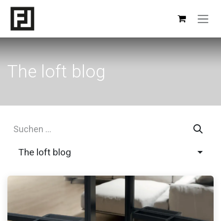
Zum Inhalt springen
The loft blog
The loft blog